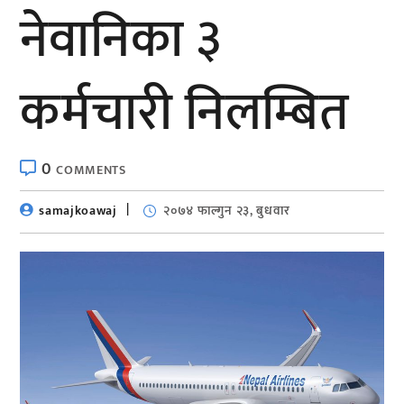
नेवानिका ३
कर्मचारी निलम्बित
0
COMMENTS
samajkoawaj
२०७४ फाल्गुन २३, बुधवार