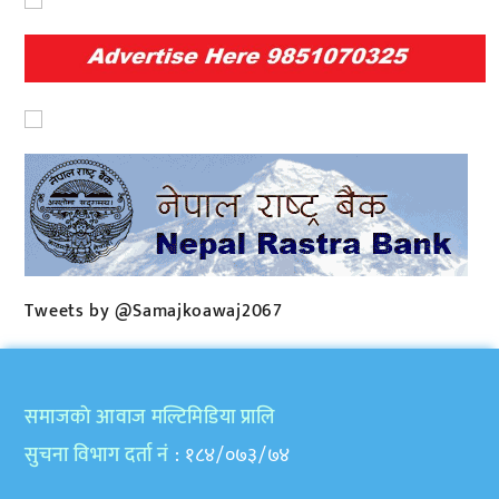
Tweets by @Samajkoawaj2067
समाजकाे आवाज मल्टिमिडिया प्रालि
सुचना विभाग दर्ता नं
: १८४/०७३/७४