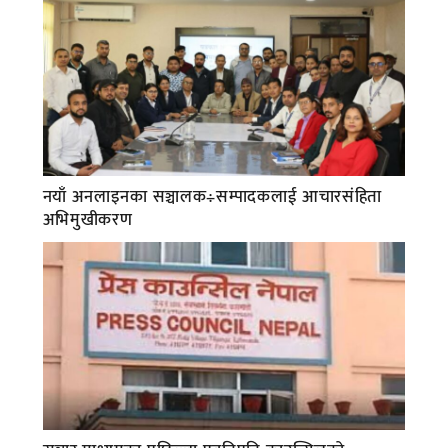
नयाँ अनलाइनका सञ्चालक÷सम्पादकलाई आचारसंहिता
अभिमुखीकरण