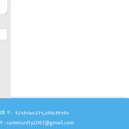
र्क नं
: ९८५१०७०३२५,०१४८११५९०
ेल
:
community2067@gmail.com