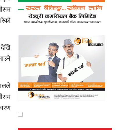
 मौसम
गरेको
देखि
आउने
ालले
मौसम
 कारण