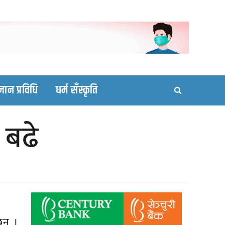
ortal site
्ञान प्रविधि
धर्म सँस्कृति
 बढे
छन् ।