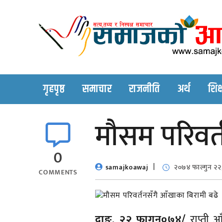
Skip
to
content
गृहपृष्ठ
समाचार
राजनीति
अर्थ
शिक्
मौसम परिवर्
0
samajkoawaj
२०७४ फाल्गुन २२
COMMENTS
दाङ, २२ फागुन०७४/
राप्ती आ