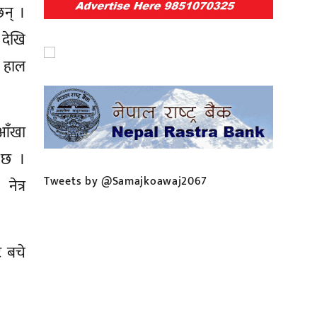
छन् ।
 देखि
ा हाल
आँखा
ो छ ।
Tweets by @Samajkoawaj2067
ेत्र
ट बचे