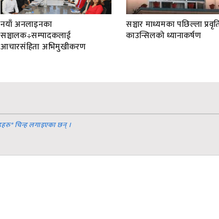
नयाँ अनलाइनका
सञ्चार माध्यमका पछिल्ला प्रवृति
सञ्चालक÷सम्पादकलाई
काउन्सिलको ध्यानाकर्षण
आचारसंहिता अभिमुखीकरण
डहरु
*
चिन्ह लगाइएका छन् ।