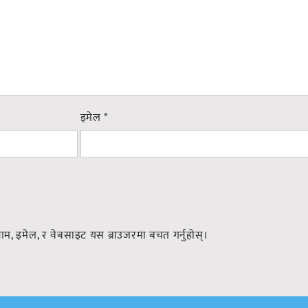
इमेल
*
नाम, इमेल, र वेबसाइट यस ब्राउजरमा बचत गर्नुहोस्।