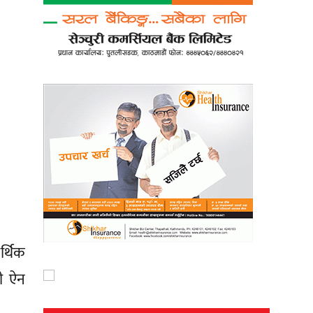
र्थिक
ती ऐन