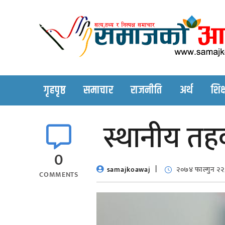
Skip
to
content
गृहपृष्ठ
समाचार
राजनीति
अर्थ
शिक्
स्थानीय तह
0
samajkoawaj
२०७४ फाल्गुन २२
COMMENTS