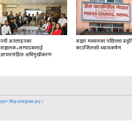
नयाँ अनलाइनका
सञ्चार माध्यमका पछिल्ला प्रवृति
सञ्चालक÷सम्पादकलाई
काउन्सिलको ध्यानाकर्षण
आचारसंहिता अभिमुखीकरण
डहरु
*
चिन्ह लगाइएका छन् ।