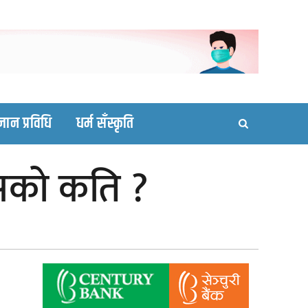
ortal site
्ञान प्रविधि
धर्म सँस्कृति
सको कति ?