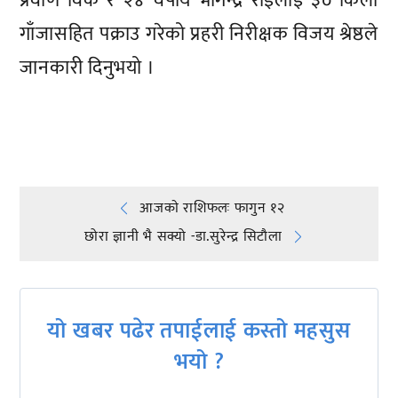
प्रवीण विक र २४ वर्षीय भोगेन्द्र राईलाई ३० किलो
गाँजासहित पक्राउ गरेको प्रहरी निरीक्षक विजय श्रेष्ठले
जानकारी दिनुभयो ।
प्रतिक्रिया दिनुहोस्
Post
आजकाे राशिफलः फागुन १२
छोरा ज्ञानी भै सक्यो -डा.सुरेन्द्र सिटाैला
navigation
यो खबर पढेर तपाईलाई कस्तो महसुस
भयो ?