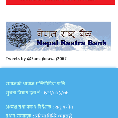
Tweets by @Samajkoawaj2067
समाजकाे आवाज मल्टिमिडिया प्रालि
सुचना विभाग दर्ता नं
: १८४/०७३/७४
अध्यक्ष तथा प्रबन्ध निर्देशक
: राजु बस्नेत
प्रधान सम्पादक
: प्रतिभा घिमिरे (भट्टराई)