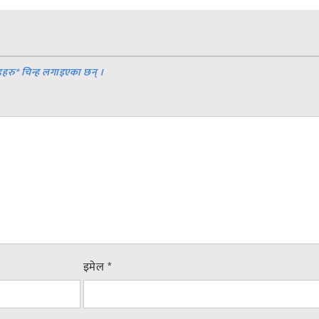
डहरु
*
चिन्ह लगाइएका छन् ।
इमेल
*