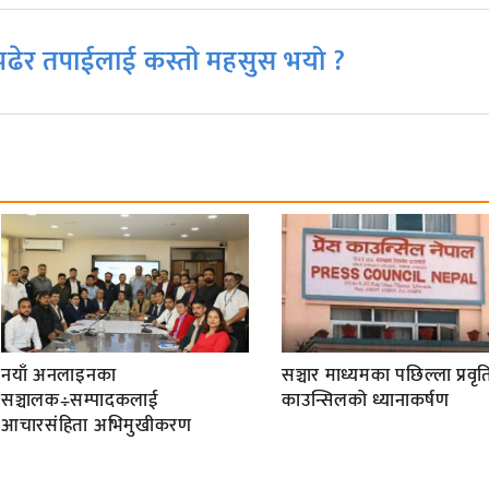
ढेर तपाईलाई कस्तो महसुस भयो ?
नयाँ अनलाइनका
सञ्चार माध्यमका पछिल्ला प्रवृति
सञ्चालक÷सम्पादकलाई
काउन्सिलको ध्यानाकर्षण
आचारसंहिता अभिमुखीकरण