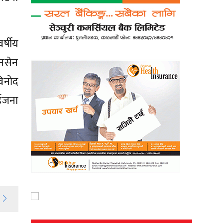
र्षीय
ानसेन
विनोद
ईजना