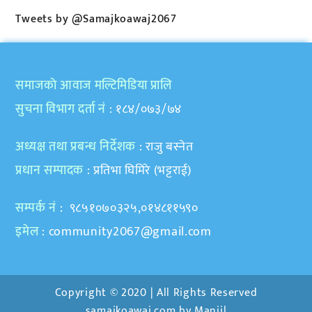
Tweets by @Samajkoawaj2067
समाजकाे आवाज मल्टिमिडिया प्रालि
सुचना विभाग दर्ता नं
: १८४/०७३/७४
अध्यक्ष तथा प्रबन्ध निर्देशक
: राजु बस्नेत
प्रधान सम्पादक
: प्रतिभा घिमिरे (भट्टराई)
सम्पर्क नं
: ९८५१०७०३२५,०१४८११५९०
इमेल
:
community2067@gmail.com
Copyright © 2020 | All Rights Reserved
samajkoawaj.com by
Manjil