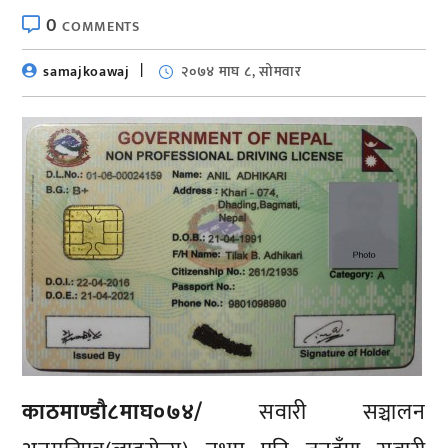
0
COMMENTS
samajkoawaj
२०७४ माघ ८, सोमवार
काठमाण्डाै८माघ०७४/
सवारी सञ्चालन