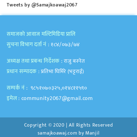
Tweets by @Samajkoawaj2067
समाजकाे आवाज मल्टिमिडिया प्रालि
सुचना विभाग दर्ता नं
: १८४/०७३/७४
अध्यक्ष तथा प्रबन्ध निर्देशक
: राजु बस्नेत
प्रधान सम्पादक
: प्रतिभा घिमिरे (भट्टराई)
सम्पर्क नं
: ९८५१०७०३२५,०१४८११५९०
इमेल
:
community2067@gmail.com
Copyright © 2020 | All Rights Reserved
samajkoawaj.com by
Manjil