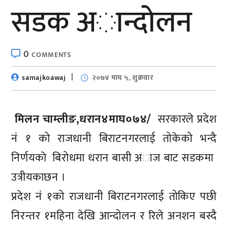
सडक अान्दाेलन
0
COMMENTS
samajkoawaj
२०७४ माघ ५, शुक्रवार
मिलन चाम्लीङ,धरान४माघ०७४/
सरकारले प्रदेश
नं १ को राजधानी बिराटनगरलाई तोकेको भन्दै
निर्णयकाे बिरोधमा धरान बासी अाज बाट सडकमा
उत्रीयकाछन ।
प्रदेश नं १को राजधानी बिराटनगरलाई तोकिए पछी
निरन्तर १महिना देखि आन्दोलन र रिले अनशन बस्दै