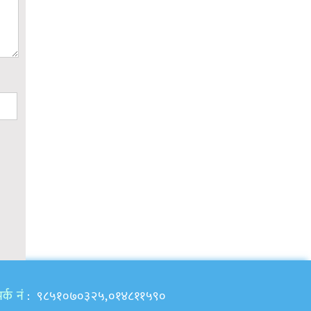
र्क नं
: ९८५१०७०३२५,०१४८११५९०