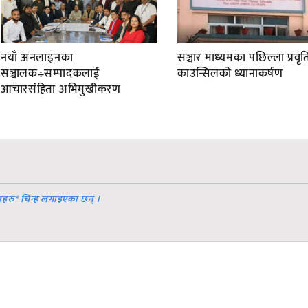
नयाँ अनलाइनका
सञ्चार माध्यमका पछिल्ला प्रवृति
सञ्चालक÷सम्पादकलाई
काउन्सिलको ध्यानाकर्षण
आचारसंहिता अभिमुखीकरण
डहरु
*
चिन्ह लगाइएका छन् ।