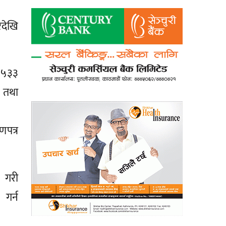
रदेखि
र ५३३
र तथा
णपत्र
र गरी
 गर्न