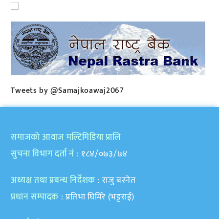
Tweets by @Samajkoawaj2067
समाजकाे आवाज मल्टिमिडिया प्रालि
सुचना विभाग दर्ता नं
: १८४/०७३/७४
अध्यक्ष तथा प्रबन्ध निर्देशक
: राजु बस्नेत
प्रधान सम्पादक
: प्रतिभा घिमिरे (भट्टराई)