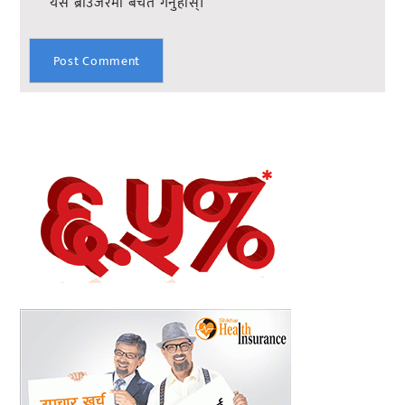
यस ब्राउजरमा बचत गर्नुहोस्।