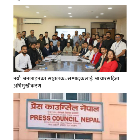
नयाँ अनलाइनका सञ्चालक÷सम्पादकलाई आचारसंहिता
अभिमुखीकरण