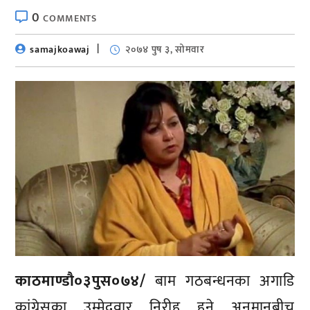
0
COMMENTS
samajkoawaj
२०७४ पुष ३, सोमवार
काठमाण्डाै०३पुस०७४/
बाम गठबन्धनका अगाडि
कांग्रेसका उम्मेदवार निरीह हुने अनुमानबीच