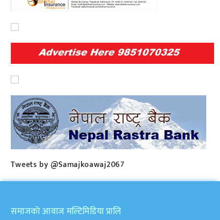
Tweets by @Samajkoawaj2067
समाजकाे आवाज मल्टिमिडिया प्रालि