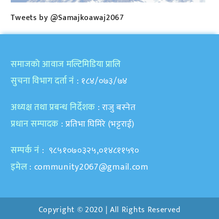
Tweets by @Samajkoawaj2067
समाजकाे आवाज मल्टिमिडिया प्रालि
सुचना विभाग दर्ता नं
: १८४/०७३/७४
अध्यक्ष तथा प्रबन्ध निर्देशक
: राजु बस्नेत
प्रधान सम्पादक
: प्रतिभा घिमिरे (भट्टराई)
सम्पर्क नं
: ९८५१०७०३२५,०१४८११५९०
इमेल
:
community2067@gmail.com
Copyright © 2020 | All Rights Reserved