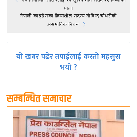
Post
नव निर्वाचित सांसदलाई २२ सुत्रिय माग राख्दै २२ किलोको
माला
navigation
नेपाली काङ्ग्रेसका क्रियाशील सदस्य गोबिन्द चौधरीको
असमायिक निधन
यो खबर पढेर तपाईलाई कस्तो महसुस
भयो ?
सम्बन्धित समाचार