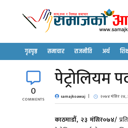
Skip
to
content
गृहपृष्ठ
समाचार
राजनीति
अर्थ
शिक्
पेट्रोलियम पद
0
samajkoawaj
२०७४ मंसिर २४,
COMMENTS
काठमाडौँ, २३ मंसिर०७४/
प्रत