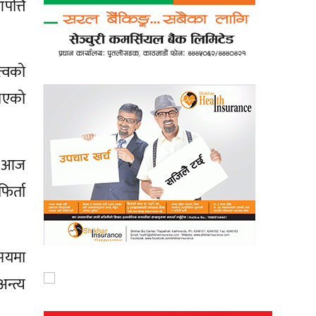
पत्ति
त्वको
खाएको
े आज
िर्ता
मयमा
न्त्य