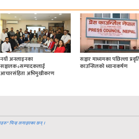
नयाँ अनलाइनका
सञ्चार माध्यमका पछिल्ला प्रवृति
सञ्चालक÷सम्पादकलाई
काउन्सिलको ध्यानाकर्षण
आचारसंहिता अभिमुखीकरण
डहरु
*
चिन्ह लगाइएका छन् ।