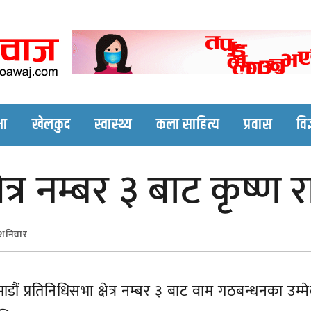
Nepali online news p
Nepali online news portal site
षा
खेलकुद
स्वास्थ्य
कला साहित्य
प्रवास
विज
षेत्र नम्बर ३ बाट कृष्ण
 शनिवार
डौं प्रतिनिधिसभा क्षेत्र नम्बर ३ बाट वाम गठबन्धनका उम्म