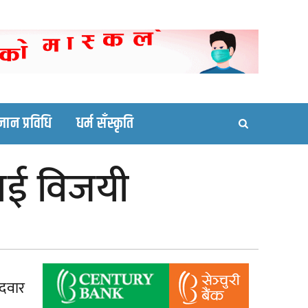
ortal site
्ञान प्रविधि
धर्म सँस्कृति
 राई विजयी
ेदवार