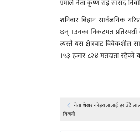
एमाले नेता कृष्ण राई सांसद निर
शनिबार बिहान सार्वजनिक गरि
छन् ।उनका निकटमत प्रतिस्पर्धी 
त्यस्तै यस क्षेत्रबाट विवेकशील स
।५३ हजार ८२४ मतदाता रहेको यस
प्रतिक्रिया दिनुहोस्
Post
नेता शेखर कोइरालालाई हराउँदै लाल
विजयी
navigation