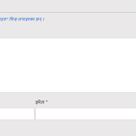
डहरु
*
चिन्ह लगाइएका छन् ।
इमेल
*