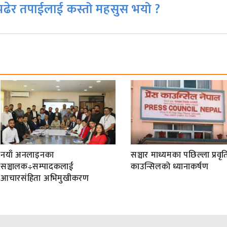
ढेर तपाईलाई कस्तो महसुस भयो ?
नयाँ अनलाइनका
सञ्चार माध्यमका पछिल्ला प्रवृति
सञ्चालक÷सम्पादकलाई
काउन्सिलको ध्यानाकर्षण
आचारसंहिता अभिमुखीकरण