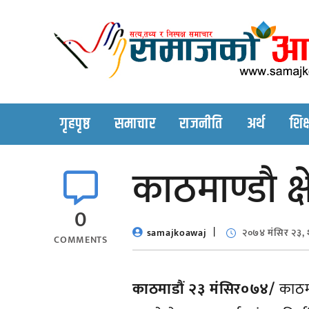
Skip
to
content
गृहपृष्ठ
समाचार
राजनीति
अर्थ
शिक्
काठमाण्डाै क्
0
samajkoawaj
२०७४ मंसिर २३,
COMMENTS
काठमाडौं २३ मंसिर०७४/
काठमा