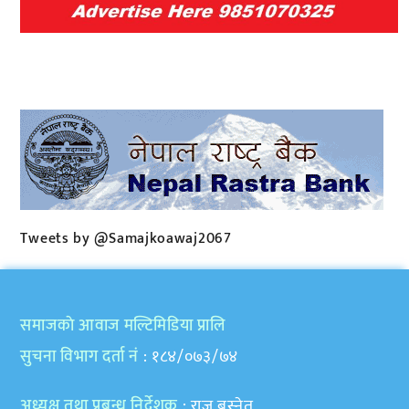
Tweets by @Samajkoawaj2067
समाजकाे आवाज मल्टिमिडिया प्रालि
सुचना विभाग दर्ता नं
: १८४/०७३/७४
अध्यक्ष तथा प्रबन्ध निर्देशक
: राजु बस्नेत