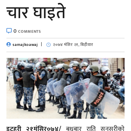
चार घाइते
0
COMMENTS
samajkoawaj
२०७४ मंसिर २१, बिहीवार
इटहरी २१मंसिर०७४/
बुधबार राति सुनसरीको