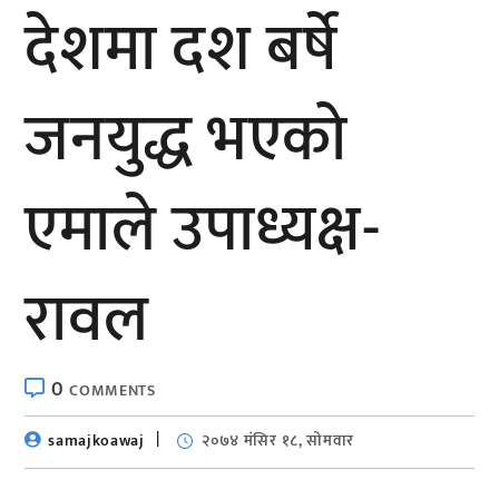
देशमा दश बर्षे
जनयुद्ध भएको
एमाले उपाध्यक्ष-
रावल
0
COMMENTS
samajkoawaj
२०७४ मंसिर १८, सोमवार