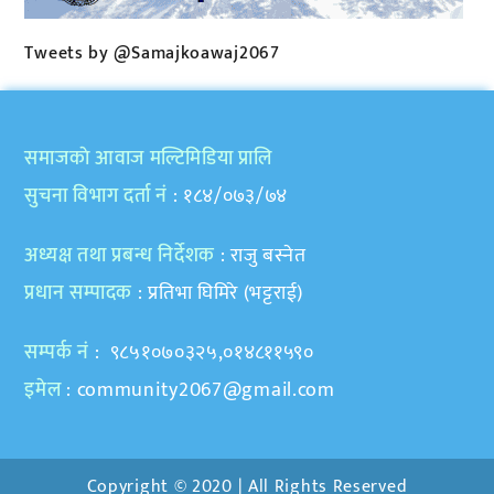
Tweets by @Samajkoawaj2067
समाजकाे आवाज मल्टिमिडिया प्रालि
सुचना विभाग दर्ता नं
: १८४/०७३/७४
अध्यक्ष तथा प्रबन्ध निर्देशक
: राजु बस्नेत
प्रधान सम्पादक
: प्रतिभा घिमिरे (भट्टराई)
सम्पर्क नं
: ९८५१०७०३२५,०१४८११५९०
इमेल
:
community2067@gmail.com
Copyright © 2020 | All Rights Reserved