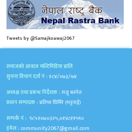
Tweets by @Samajkoawaj2067
समाजकाे आवाज मल्टिमिडिया प्रालि
सुचना विभाग दर्ता नं
: १८४/०७३/७४
अध्यक्ष तथा प्रबन्ध निर्देशक
: राजु बस्नेत
प्रधान सम्पादक
: प्रतिभा घिमिरे (भट्टराई)
सम्पर्क नं
: ९८५१०७०३२५,०१४८११५९०
इमेल
:
community2067@gmail.com