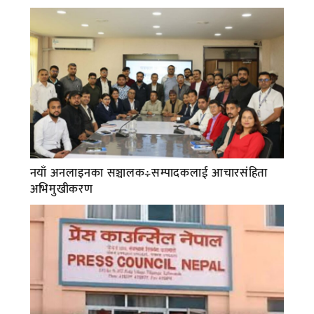
नयाँ अनलाइनका सञ्चालक÷सम्पादकलाई आचारसंहिता
अभिमुखीकरण