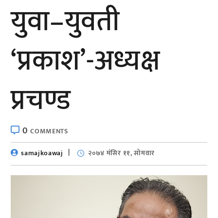
युवा–युवती
‘प्रकाश’-अध्यक्ष
प्रचण्ड
0
COMMENTS
samajkoawaj
२०७४ मंसिर ११, सोमवार