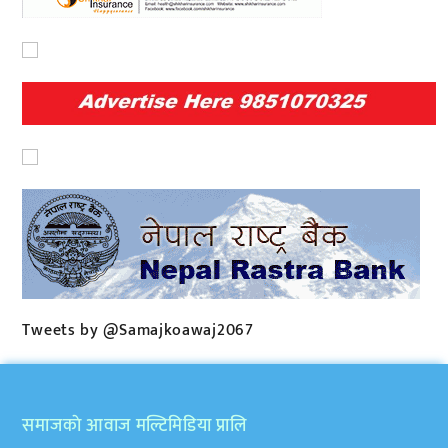
Tweets by @Samajkoawaj2067
समाजकाे आवाज मल्टिमिडिया प्रालि