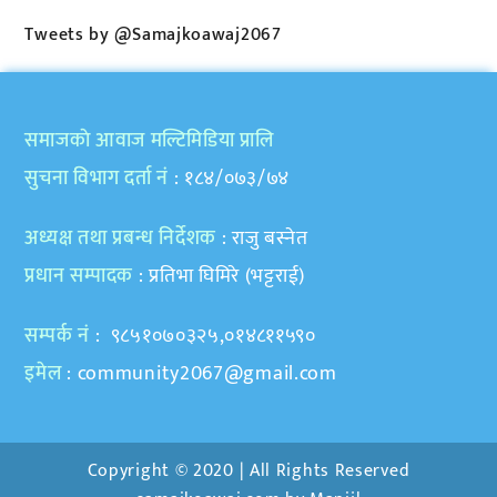
Tweets by @Samajkoawaj2067
समाजकाे आवाज मल्टिमिडिया प्रालि
सुचना विभाग दर्ता नं
: १८४/०७३/७४
अध्यक्ष तथा प्रबन्ध निर्देशक
: राजु बस्नेत
प्रधान सम्पादक
: प्रतिभा घिमिरे (भट्टराई)
सम्पर्क नं
: ९८५१०७०३२५,०१४८११५९०
इमेल
:
community2067@gmail.com
Copyright © 2020 | All Rights Reserved