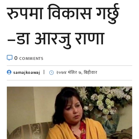
रुपमा विकास गर्छु
–डा आरजु राणा
0
COMMENTS
samajkoawaj
२०७४ मंसिर ७, बिहीवार