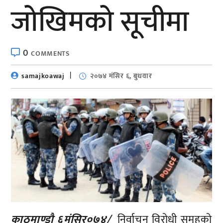
जोखिमको सूचीमा
0
COMMENTS
samajkoawaj
२०७४ मंसिर ६, बुधवार
काठमाण्डाै ६मंसिर०७४/
निर्वाचन विरोधी समूहको