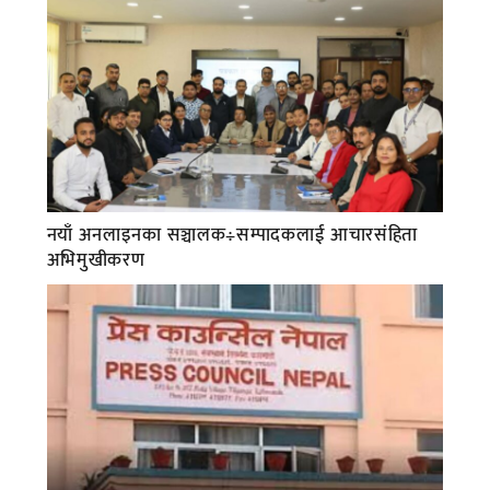
नयाँ अनलाइनका सञ्चालक÷सम्पादकलाई आचारसंहिता
अभिमुखीकरण