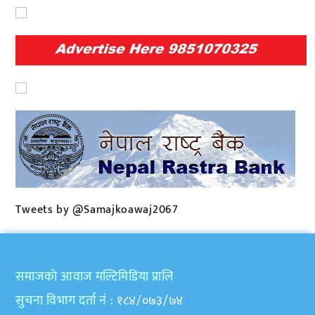
Tweets by @Samajkoawaj2067
समाजकाे आवाज मल्टिमिडिया प्रालि
सुचना विभाग दर्ता नं
: १८४/०७३/७४