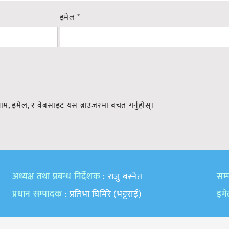
इमेल
*
नाम, इमेल, र वेबसाइट यस ब्राउजरमा बचत गर्नुहोस्।
अध्यक्ष तथा प्रबन्ध निर्देशक
: राजु बस्नेत
सम्प
प्रधान सम्पादक
: प्रतिभा घिमिरे (भट्टराई)
इम