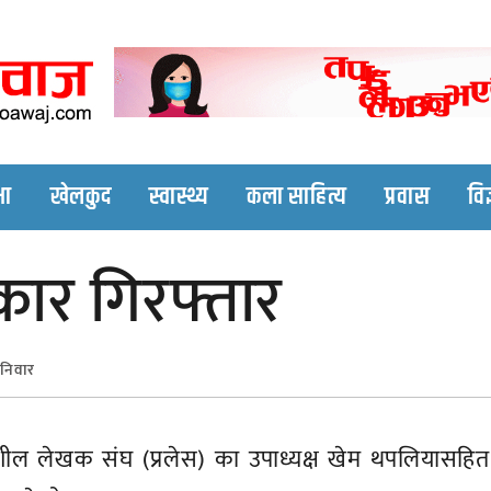
Nepali online news p
Nepali online news portal site
षा
खेलकुद
स्वास्थ्य
कला साहित्य
प्रवास
विज
कार गिरफ्तार
निवार
िशील लेखक संघ (प्रलेस) का उपाध्यक्ष खेम थपलियासहि