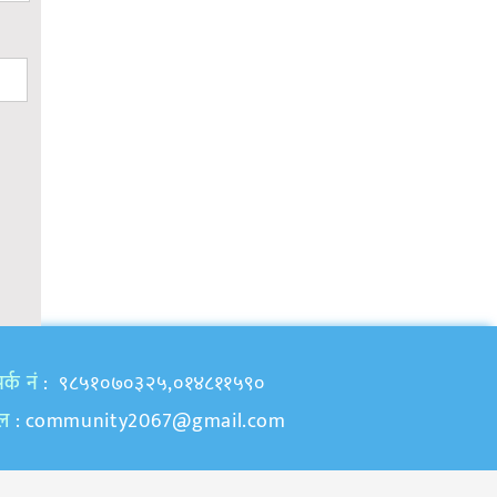
र्क नं
: ९८५१०७०३२५,०१४८११५९०
ेल
:
community2067@gmail.com