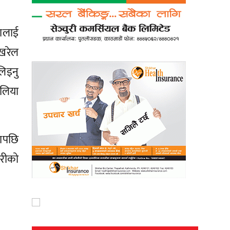
ालाई
ोखरेल
िइनु
पलिया
टापछि
रीको