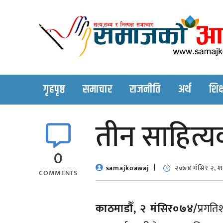
Skip
to
content
गृहपृष्ठ
समाचार
राजनीति
अर्थ
शिक्
तीन साहित्य
0
samajkoawaj
२०७४ मंसिर २, श
COMMENTS
काठमाडौँ, २ मंसिर०७४/
प्रगत