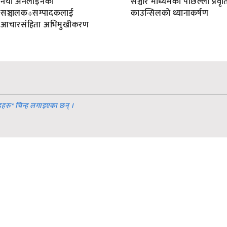
नयाँ अनलाइनका
सञ्चार माध्यमका पछिल्ला प्रवृति
सञ्चालक÷सम्पादकलाई
काउन्सिलको ध्यानाकर्षण
आचारसंहिता अभिमुखीकरण
डहरु
*
चिन्ह लगाइएका छन् ।