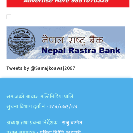
Tweets by @Samajkoawaj2067
समाजकाे आवाज मल्टिमिडिया प्रालि
सुचना विभाग दर्ता नं
: १८४/०७३/७४
अध्यक्ष तथा प्रबन्ध निर्देशक
: राजु बस्नेत