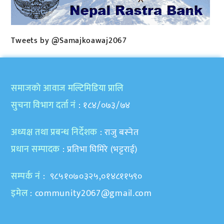
Tweets by @Samajkoawaj2067
समाजकाे आवाज मल्टिमिडिया प्रालि
सुचना विभाग दर्ता नं
: १८४/०७३/७४
अध्यक्ष तथा प्रबन्ध निर्देशक
: राजु बस्नेत
प्रधान सम्पादक
: प्रतिभा घिमिरे (भट्टराई)
सम्पर्क नं
: ९८५१०७०३२५,०१४८११५९०
इमेल
:
community2067@gmail.com