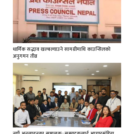
धार्मिक सद्भाव खल्बल्याउने सामग्रीमाथि काउन्सिलको
अनुगमन तीव्र
नयाँ अनलाइनका सञ्चालक÷सम्पादकलाई आचारसंहिता