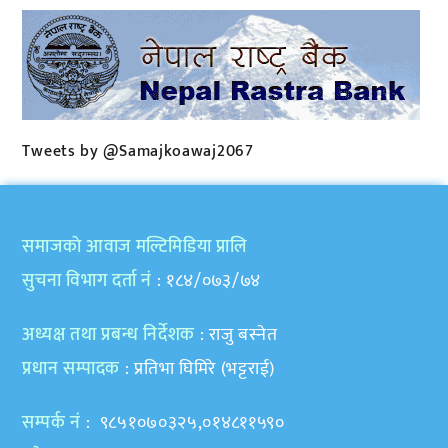
Tweets by @Samajkoawaj2067
समाजकाे आवाज मल्टिमिडिया प्रालि
सुचना विभाग दर्ता नं
: १८४/०७३/७४
अध्यक्ष तथा प्रबन्ध निर्देशक
: राजु बस्नेत
प्रधान सम्पादक
: प्रतिभा घिमिरे (भट्टराई)
सम्पर्क नं
: ९८५१०७०३२५,०१४८११५९०