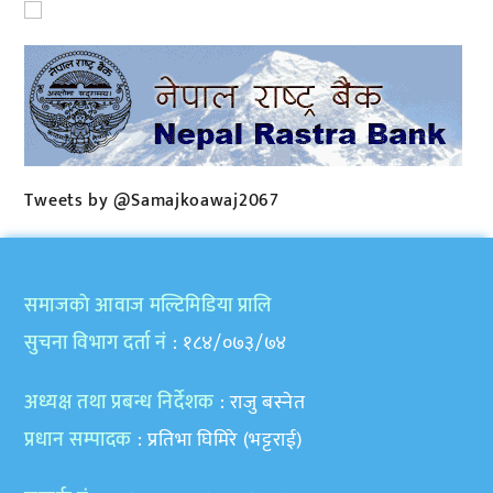
Tweets by @Samajkoawaj2067
समाजकाे आवाज मल्टिमिडिया प्रालि
सुचना विभाग दर्ता नं
: १८४/०७३/७४
अध्यक्ष तथा प्रबन्ध निर्देशक
: राजु बस्नेत
प्रधान सम्पादक
: प्रतिभा घिमिरे (भट्टराई)