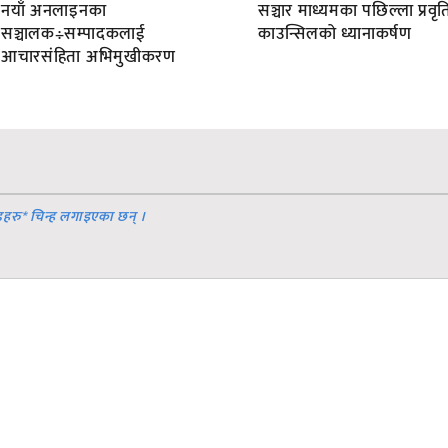
नयाँ अनलाइनका
सञ्चार माध्यमका पछिल्ला प्रवृति
सञ्चालक÷सम्पादकलाई
काउन्सिलको ध्यानाकर्षण
आचारसंहिता अभिमुखीकरण
डहरु
*
चिन्ह लगाइएका छन् ।