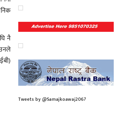
वजनिक
घि नै
 उनले
आईबी)
Tweets by @Samajkoawaj2067