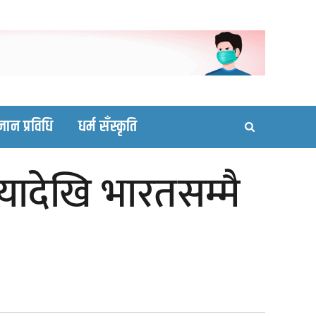
ortal site
्ञान प्रविधि
धर्म सँस्कृति
ियादेखि भारतसम्मै