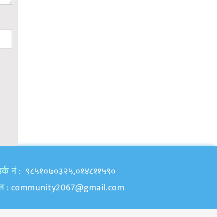
र्क नं
: ९८५१०७०३२५,०१४८११५९०
ेल
:
community2067@gmail.com