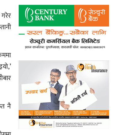
 गरेर
्तानी
्रममा
इयो,’
ीबार
फत नै
योगमा