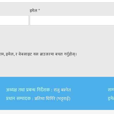
इमेल
*
नाम, इमेल, र वेबसाइट यस ब्राउजरमा बचत गर्नुहोस्।
अध्यक्ष तथा प्रबन्ध निर्देशक
: राजु बस्नेत
सम्प
प्रधान सम्पादक
: प्रतिभा घिमिरे (भट्टराई)
इम