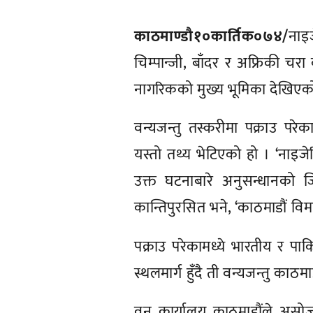
काठमाण्डाै१०कार्तिक०७४/
नाइ
चिम्पान्जी, बाँदर र अफ्रिकी च
नागरिकको मुख्य भूमिका देखिएक
वन्यजन्तु तस्करीमा पक्राउ परे
यस्तो तथ्य भेटिएको हो । ‘नाइजे
उक्त घटनाबारे अनुसन्धानको
कान्तिपुरसित भने, ‘काठमाडौं विम
पक्राउ परेकामध्ये भारतीय र पा
स्थलमार्ग हुँदै ती वन्यजन्तु का
वन कार्यालय काठमाडौंले असोज 