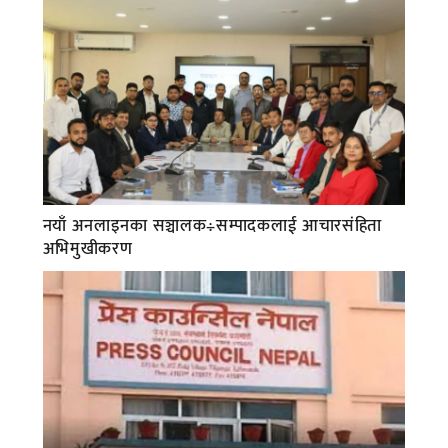
नयाँ अनलाइनका सञ्चालक÷सम्पादकलाई आचारसंहिता
अभिमुखीकरण