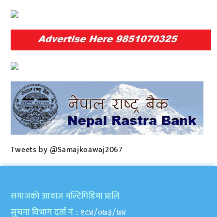
Tweets by @Samajkoawaj2067
समाजकाे आवाज मल्टिमिडिया प्रालि
सुचना विभाग दर्ता नं
: १८४/०७३/७४