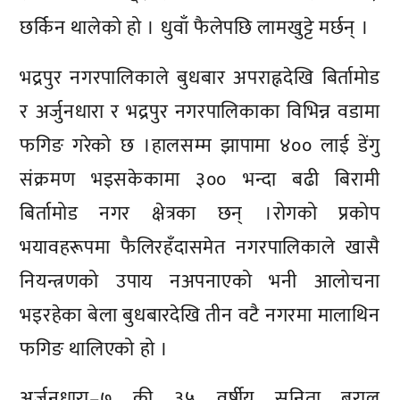
छर्किन थालेको हो । धुवाँ फैलेपछि लामखुट्टे मर्छन् ।
भद्रपुर नगरपालिकाले बुधबार अपराह्नदेखि बिर्तामोड
र अर्जुनधारा र भद्रपुर नगरपालिकाका विभिन्न वडामा
फगिङ गरेको छ ।हालसम्म झापामा ४०० लाई डेंगु
संक्रमण भइसकेकामा ३०० भन्दा बढी बिरामी
बिर्तामोड नगर क्षेत्रका छन् ।रोगको प्रकोप
भयावहरूपमा फैलिरहँदासमेत नगरपालिकाले खासै
नियन्त्रणको उपाय नअपनाएको भनी आलोचना
भइरहेका बेला बुधबारदेखि तीन वटै नगरमा मालाथिन
फगिङ थालिएको हो ।
अर्जुनधारा–७ की ३५ वर्षीय सुनिता बराल