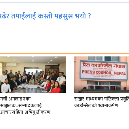
ढेर तपाईलाई कस्तो महसुस भयो ?
नयाँ अनलाइनका
सञ्चार माध्यमका पछिल्ला प्रवृति
सञ्चालक÷सम्पादकलाई
काउन्सिलको ध्यानाकर्षण
आचारसंहिता अभिमुखीकरण