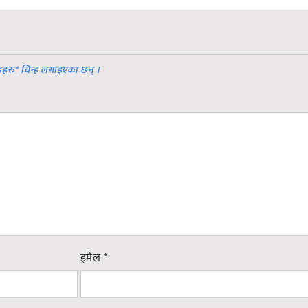
डहरु
*
चिन्ह लगाइएका छन् ।
इमेल
*