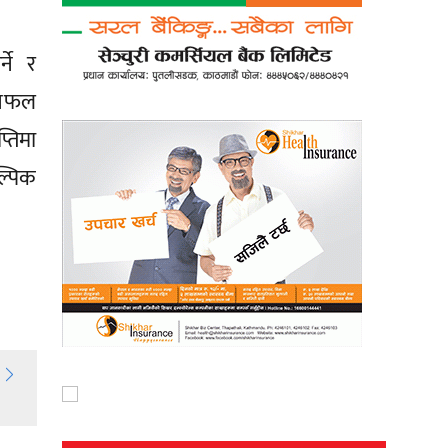
्ने र
ज सफल
्तिमा
्पिक