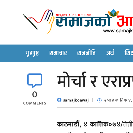
Skip
to
content
गृहपृष्ठ
समाचार
राजनीति
अर्थ
शिक्
मोर्चा र एराप
0
samajkoawaj
२०७४ कार्तिक ४,
COMMENTS
काठमाडौँ, ४ कात्तिक०७४/
तेत्