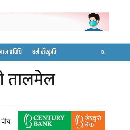
ortal site
्ञान प्रविधि
धर्म सँस्कृति
ावी तालमेल
ी) बीच