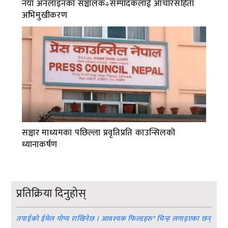
नयाँ अनलाइनका सञ्चालक÷सम्पादकलाई आचारसंहिता
अभिमुखीकरण
सञ्चार माध्यमका पछिल्ला प्रवृतिप्रति काउन्सिलको
ध्यानाकर्षण
प्रतिक्रिया दिनुहोस्
तपाईको ईमेल गोप्य राखिनेछ । आवश्यक फिल्डहरु
*
चिन्ह लगाइएका छन्