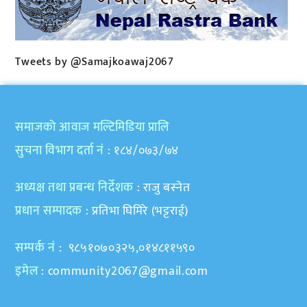
Tweets by @Samajkoawaj2067
समाजकाे आवाज मल्टिमिडिया प्रालि
सुचना विभाग दर्ता नं
: १८४/०७३/७४
अध्यक्ष तथा प्रबन्ध निर्देशक
: राजु बस्नेत
प्रधान सम्पादक
: प्रतिभा घिमिरे (भट्टराई)
सम्पर्क नं
: ९८५१०७०३२५,०१४८११५९०
इमेल
:
community2067@gmail.com