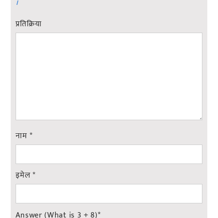
।
प्रतिक्रिया
नाम
*
इमेल
*
Answer (What is 3 + 8)
*