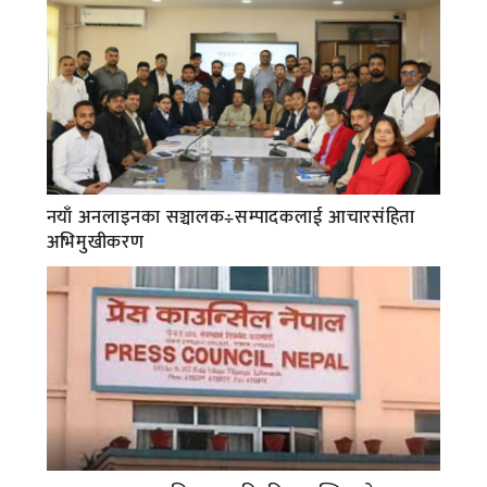
नयाँ अनलाइनका सञ्चालक÷सम्पादकलाई आचारसंहिता
अभिमुखीकरण