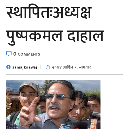
स्थापितःअध्यक्ष
पुष्पकमल दाहाल
0
COMMENTS
samajkoawaj
२०७४ आश्विन ९, सोमवार