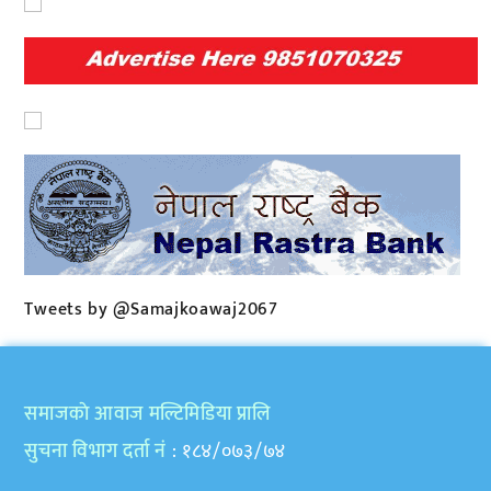
Tweets by @Samajkoawaj2067
समाजकाे आवाज मल्टिमिडिया प्रालि
सुचना विभाग दर्ता नं
: १८४/०७३/७४