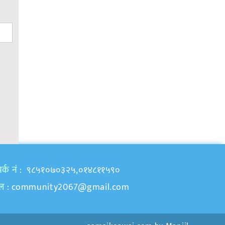
र्क नं
: ९८५१०७०३२५,०१४८११५९०
ेल
:
community2067@gmail.com