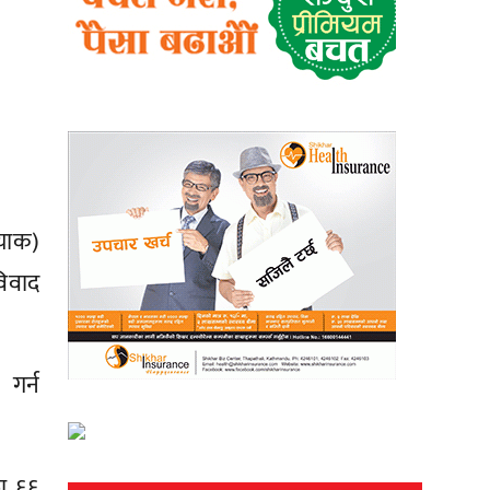
रयाक)
विवाद
 गर्न
फा ६६