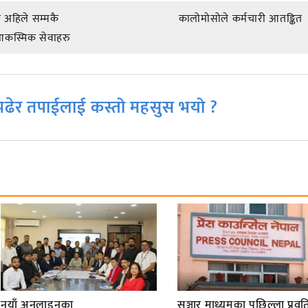
ि अहिले सम्मकै
कालोमोसोले कर्मचारी आतङ्कित
ण आकस्मिक सेवाहरु
ढेर तपाईलाई कस्तो महसुस भयो ?
नयाँ अनलाइनका
सञ्चार माध्यमका पछिल्ला प्रवृति