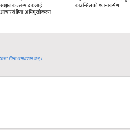
सञ्चालक÷सम्पादकलाई
काउन्सिलको ध्यानाकर्षण
आचारसंहिता अभिमुखीकरण
डहरु
*
चिन्ह लगाइएका छन् ।