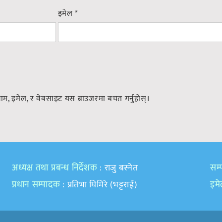
इमेल
*
नाम, इमेल, र वेबसाइट यस ब्राउजरमा बचत गर्नुहोस्।
अध्यक्ष तथा प्रबन्ध निर्देशक
: राजु बस्नेत
सम्प
प्रधान सम्पादक
: प्रतिभा घिमिरे (भट्टराई)
इम