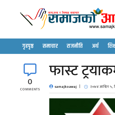
Skip
to
content
गृहपृष्ठ
समाचार
राजनीति
अर्थ
शिक्
फास्ट ट्रयाक
0
samajkoawaj
२०७४ आश्विन ५, 
COMMENTS