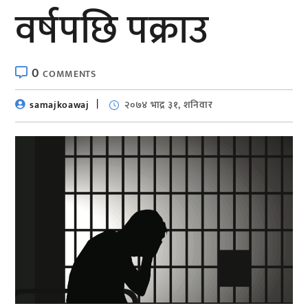
वर्षपछि पक्राउ
0
COMMENTS
samajkoawaj
२०७४ भाद्र ३१, शनिवार