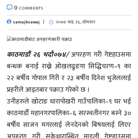
0
COMMENTS
samajkoawaj
२०७४ भाद्र २६, सोमवार
काठमाडौं २६ भदाै०७४/
अपरहण गरी गेष्टहाउसमा
बन्धक बनाई राख्ने ओखलढुङगा सिद्धिचरण–९ का
२२ बर्षीय गोपाल गिरी र २३ बर्षीय दिनेश भुजेललाई
प्रहरीले आइतबार पक्राउ गरेको छ ।
उनीहरुले खोटाङ धारापोखरी गाउँपालिका–९ घर भई
काठमाडौँ महानगरपालिका–६ सरस्वतीनगर बस्ने ३०
बर्षीय साजन मगरलाई लेनदेनको बिषयलाई लिएर
अपहरण गरी सुकेधारास्थित माइली गेष्टहाउसमा