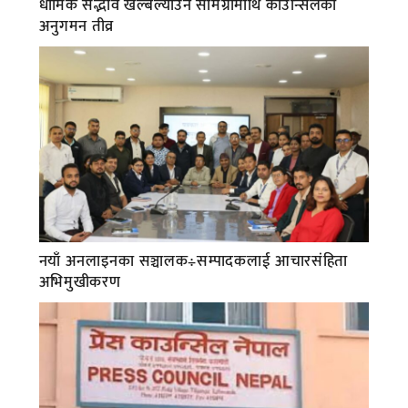
धार्मिक सद्भाव खल्बल्याउने सामग्रीमाथि काउन्सिलको
अनुगमन तीव्र
नयाँ अनलाइनका सञ्चालक÷सम्पादकलाई आचारसंहिता
अभिमुखीकरण