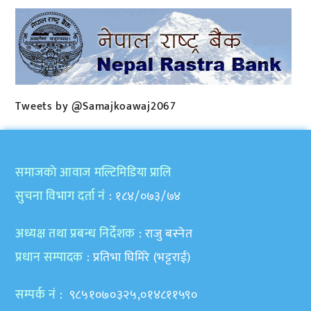
Tweets by @Samajkoawaj2067
समाजकाे आवाज मल्टिमिडिया प्रालि
सुचना विभाग दर्ता नं
: १८४/०७३/७४
अध्यक्ष तथा प्रबन्ध निर्देशक
: राजु बस्नेत
प्रधान सम्पादक
: प्रतिभा घिमिरे (भट्टराई)
सम्पर्क नं
: ९८५१०७०३२५,०१४८११५९०