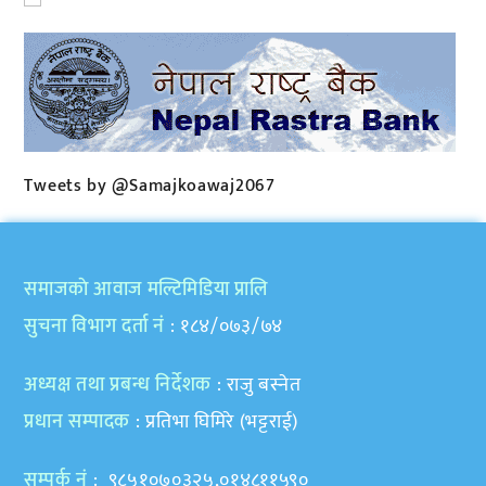
Tweets by @Samajkoawaj2067
समाजकाे आवाज मल्टिमिडिया प्रालि
सुचना विभाग दर्ता नं
: १८४/०७३/७४
अध्यक्ष तथा प्रबन्ध निर्देशक
: राजु बस्नेत
प्रधान सम्पादक
: प्रतिभा घिमिरे (भट्टराई)
सम्पर्क नं
: ९८५१०७०३२५,०१४८११५९०