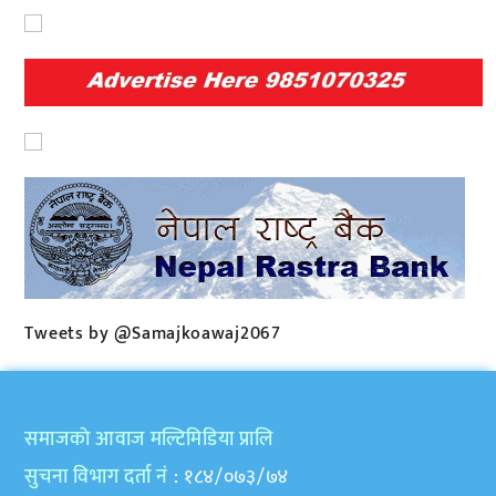
Tweets by @Samajkoawaj2067
समाजकाे आवाज मल्टिमिडिया प्रालि
सुचना विभाग दर्ता नं
: १८४/०७३/७४