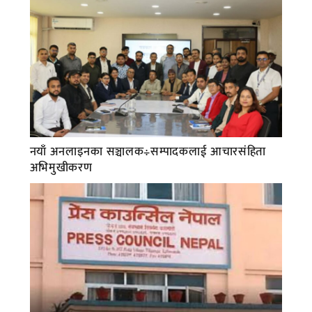
नयाँ अनलाइनका सञ्चालक÷सम्पादकलाई आचारसंहिता
अभिमुखीकरण