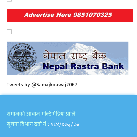
Tweets by @Samajkoawaj2067
समाजकाे आवाज मल्टिमिडिया प्रालि
सुचना विभाग दर्ता नं
: १८४/०७३/७४