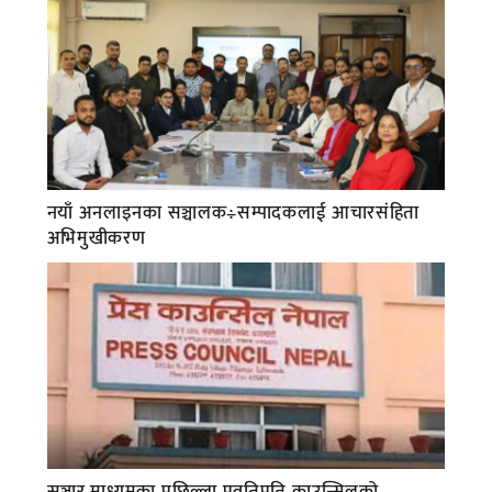
नयाँ अनलाइनका सञ्चालक÷सम्पादकलाई आचारसंहिता
अभिमुखीकरण
सञ्चार माध्यमका पछिल्ला प्रवृतिप्रति काउन्सिलको