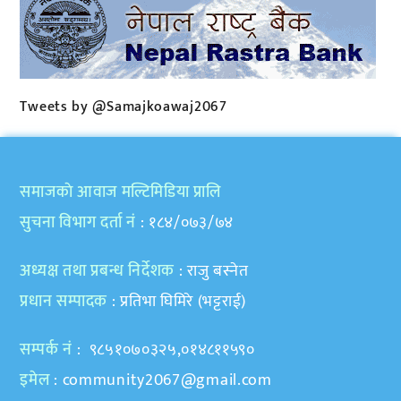
Tweets by @Samajkoawaj2067
समाजकाे आवाज मल्टिमिडिया प्रालि
सुचना विभाग दर्ता नं
: १८४/०७३/७४
अध्यक्ष तथा प्रबन्ध निर्देशक
: राजु बस्नेत
प्रधान सम्पादक
: प्रतिभा घिमिरे (भट्टराई)
सम्पर्क नं
: ९८५१०७०३२५,०१४८११५९०
इमेल
:
community2067@gmail.com