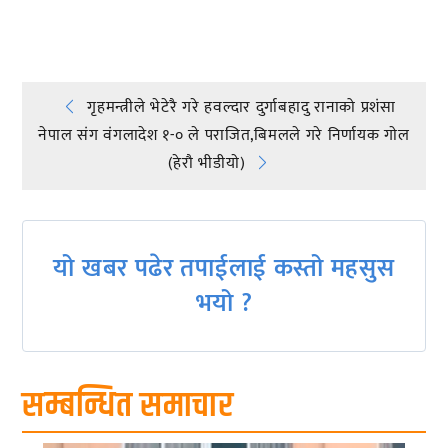
प्रतिक्रिया दिनुहोस्
Post
गृहमन्त्रीले भेटेरै गरे हवल्दार दुर्गाबहादु रानाको प्रशंसा
नेपाल संग वंगलादेश १-० ले पराजित,बिमलले गरे निर्णायक गाेल
navigation
(हेराै भीडीयाे)
यो खबर पढेर तपाईलाई कस्तो महसुस
भयो ?
सम्बन्धित समाचार