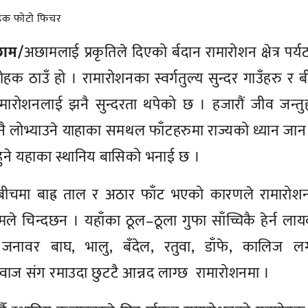
छाम/
अछामलाई प्रकृतिले दिएको र्बदान रामारोशन क्षेत्र पर्
हक ठाउँ हो । रामारोशनका स्वर्गतुल्य सुन्दर गाउँहरु र 
ारोशनलाई झनै सुन्दरता थपेको छ । हजारौं जीव जन्तुह
नै लोभ्याउने याहाका समथल फाँटहरुमा राज्यको ध्यान जा
ा हुने यहाका स्थानिय बासिको भनाई छ ।
ीचमा बाह्र ताल र अठार फाँट भएको कारणले रामारोश
ामले चिन्दछन । यहाँका ठूल–ठूला गुफा साँच्चिकै हेर्न ल
नावर बाघ, भालु, बँदेल, रतुवा, डाँफे, कालिज ल
वाज संग रमाउदा छुटटै आन्नद लाग्छ रामारोशनमा ।