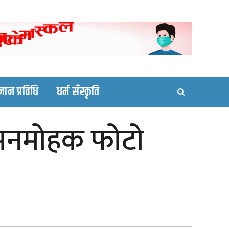
ortal site
्ञान प्रविधि
धर्म सँस्कृति
मनमाेहक फाेटाे