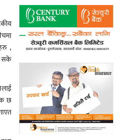
यटकीय
बीचमा
रु ,
न सके
नलाई
ायक छ
गाएत