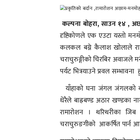
कल्पना बोहरा, साउन १४ , अ
दृष्टिकोणले एक एउटा यस्तो मनमो
कलकल बग्ने कैलाश खोलाले राम
चराचुरुङ्गीको चिरबिर अवाजले म
पर्यट भित्रयाउने प्रवल सम्भावन
याँहाको घना जंगल जंगलको ब
धेरैले बाह्रबण्ड अठार खण्डका न
रामारोशन । थरिथरीका जिब ज
चराचुरुङगीको आकर्षित पार्न आ