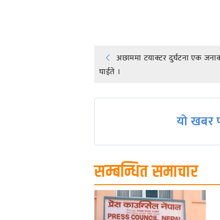
प्रतिक्रिया दिनुहोस्
Post
अछाममा टयाक्टर दुर्घटना एक जनाको
घाईते ।
navigation
यो खबर प
सम्बन्धित समाचार