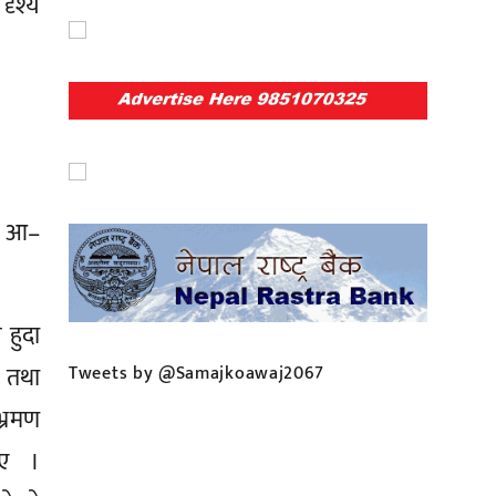
दृश्य
े आ–
 हुदा
 तथा
Tweets by @Samajkoawaj2067
भ्रमण
ताए ।