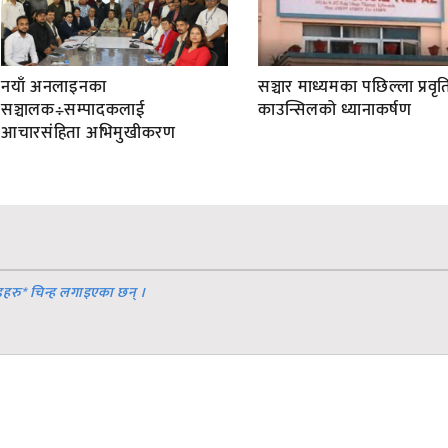
नयाँ अनलाइनका
सञ्चार माध्यमका पछिल्ला प्रवृति
सञ्चालक÷सम्पादकलाई
काउन्सिलको ध्यानाकर्षण
आचारसंहिता अभिमुखीकरण
डहरु
*
चिन्ह लगाइएका छन् ।