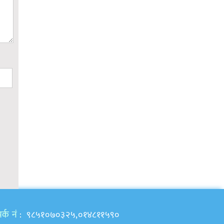
र्क नं
: ९८५१०७०३२५,०१४८११५९०