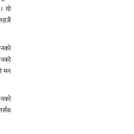
 । यो
 सहजै
ोशनको
दानको
को मन
ानको
तर्सथ