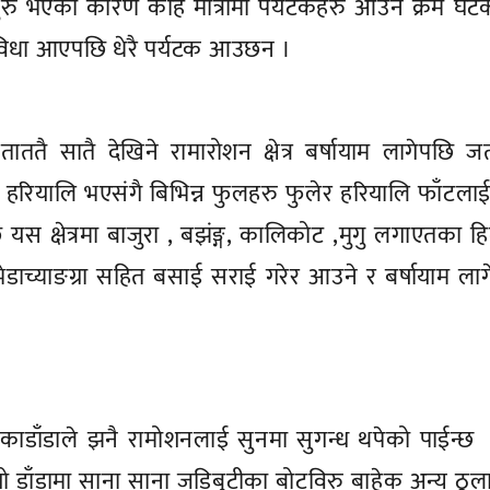
 सुरु भएको कारण केहि मात्रामा पर्यटकहरु आउने क्रम घटे
ुविधा आएपछि धेरै पर्यटक आउछन ।
ाततै सातै देखिने रामारोशन क्षेत्र बर्षायाम लागेपछि ज
 हरियालि भएसंगै बिभिन्न फुलहरु फुलेर हरियालि फाँटला
स क्षेत्रमा बाजुरा , बझंङ्ग, कालिकोट ,मुगु लगाएतका ह
रमा भेडाच्याङग्रा सहित बसाई सराई गरेर आउने र बर्षायाम ला
काडाँडाले झनै रामोशनलाई सुनमा सुगन्ध थपेको पाईन्छ
यो डाँडामा साना साना जडिबुटीका बोटविरु बाहेक अन्य ठूल