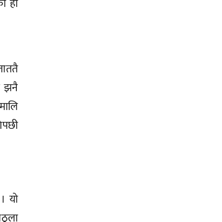
को हो
ताततै
ई झनै
िमालि
गेपछी
 । यो
ाठूला