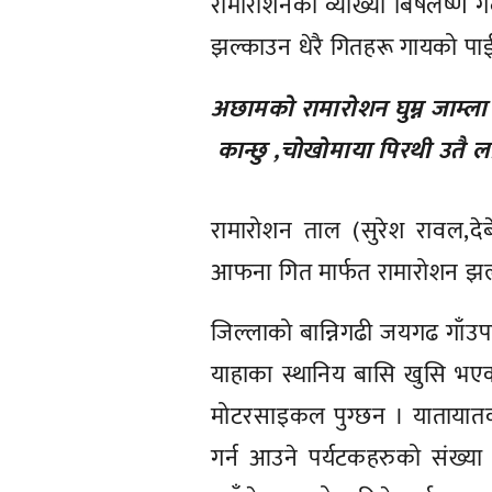
रामारोशनको व्याख्या बिषलेष्ण 
झल्काउन धेरै गितहरू गायको पाईन
अछामको रामारोशन घुम्न जाम्ला
कान्छु ,चोखोमाया पिरथी उतै ल
रामारोशन ताल (सुरेश रावल,दे
आफना गित मार्फत रामारोशन झल
जिल्लाको बान्निगढी जयगढ गाँउप
याहाका स्थानिय बासि खुसि 
मोटरसाइकल पुग्छन । यातायातको 
गर्न आउने पर्यटकहरुको संख्या 