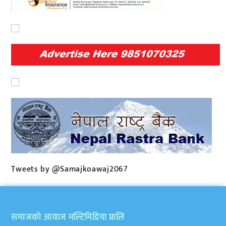
Tweets by @Samajkoawaj2067
समाजकाे आवाज मल्टिमिडिया प्रालि