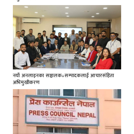
नयाँ अनलाइनका सञ्चालक÷सम्पादकलाई आचारसंहिता
अभिमुखीकरण