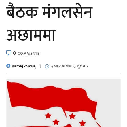
बैठक मंगलसेन
अछाममा
0
COMMENTS
samajkoawaj
२०७४ श्रावण ६, शुक्रवार