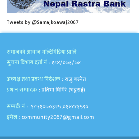
Tweets by @Samajkoawaj2067
समाजकाे आवाज मल्टिमिडिया प्रालि
सुचना विभाग दर्ता नं
: १८४/०७३/७४
अध्यक्ष तथा प्रबन्ध निर्देशक
: राजु बस्नेत
प्रधान सम्पादक
: प्रतिभा घिमिरे (भट्टराई)
सम्पर्क नं
: ९८५१०७०३२५,०१४८११५९०
इमेल
:
community2067@gmail.com