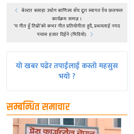
Post
बेल्टार बसाहा उधोग बाणिज्य सँघ दुृरा स्वागत एँव छलफल
कार्यक्रम सम्पन्न ।
navigation
‘म गीत हुँ तिम्रो’को कभर गीत प्रतियोगीता हुदै, प्रथमलाई नगद
पचास हजार दिईने (भिडियो)
यो खबर पढेर तपाईलाई कस्तो महसुस
भयो ?
सम्बन्धित समाचार