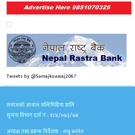
Tweets by @Samajkoawaj2067
समाजकाे आवाज मल्टिमिडिया प्रालि
सुचना विभाग दर्ता नं
: १८४/०७३/७४
अध्यक्ष तथा प्रबन्ध निर्देशक
: राजु बस्नेत