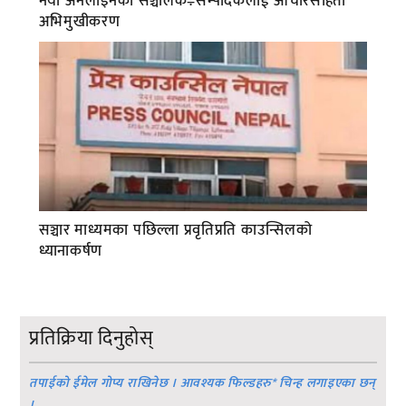
नयाँ अनलाइनका सञ्चालक÷सम्पादकलाई आचारसंहिता
अभिमुखीकरण
सञ्चार माध्यमका पछिल्ला प्रवृतिप्रति काउन्सिलको
ध्यानाकर्षण
प्रतिक्रिया दिनुहोस्
तपाईको ईमेल गोप्य राखिनेछ । आवश्यक फिल्डहरु
*
चिन्ह लगाइएका छन्
।