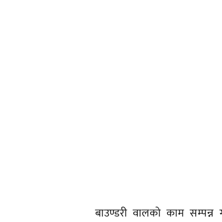
शिलान्यास गरिएको छ । राष्ट्
संग्राहलयको शिलान्यास गरेकी हुन
निर्वाचन क्षेत्र पूर्वाधार विकास
निर्माण हुन लागेको हो । संग्र
वालको काम सम्पन्न गरिने जिल्ला
बताए । १५ कठ्ठा गुठ्ठीको जग्ग
लागेको हो । उक्त संग्राहलय पाँच
कुल अनुमान लागत १८ करोडको 
जनकपुर धार्मिक पर्यटकीय नगरी रह
महत्वलाई दर्शाउने किसिमको क