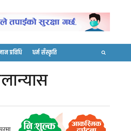
ortal site
्ञान प्रविधि
धर्म सँस्कृति
िलान्यास
 बीच