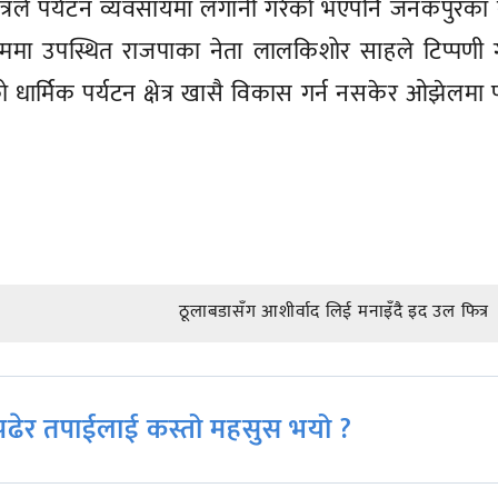
ठूलाबडासँग आशीर्वाद लिई मनाइँदै इद उल फित्र
ढेर तपाईलाई कस्तो महसुस भयो ?
नयाँ अनलाइनका
सञ्चार माध्यमका पछिल्ला प्रवृति