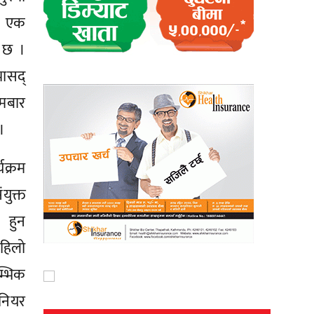
ोमबार
राहलय
ण्डरी
्माले
बनाउन
हलयको
त्वीक
लाको