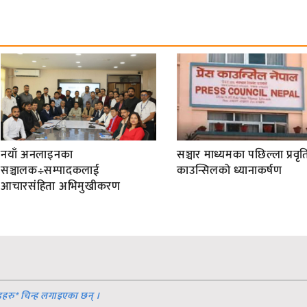
सञ्चालक÷सम्पादकलाई
काउन्सिलको ध्यानाकर्षण
आचारसंहिता अभिमुखीकरण
डहरु
*
चिन्ह लगाइएका छन् ।