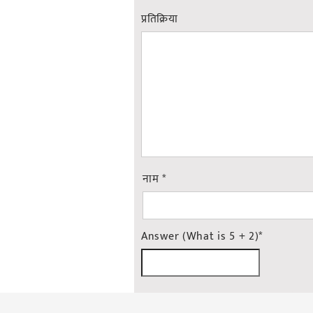
नाम
*
Answer (What is 5 + 2)
*
अर्को पटक टिप्पणी गर्नको लागि मेरो 
समाजकाे आवाज मल्टिमिडिया प्रालि
सुचना विभाग दर्ता नं
: १८४/०७३/७४