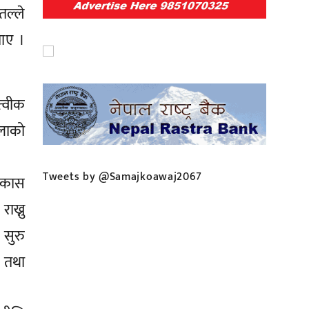
िकास
ख्नु
 सुरु
ट तथा
 नीजि
Tweets by @Samajkoawaj2067
गरे ।
परेको