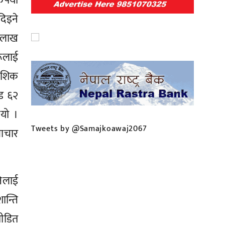
ैयाँ
िइने
० लाख
रूलाई
ंशिक
ोड ६२
ायो ।
Tweets by @Samajkoawaj2067
राचार
तिलाई
न्ति
पीडित