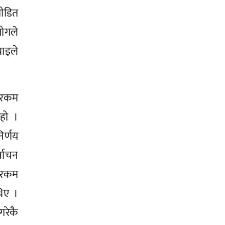
पीडित
योगले
याइले
 रकम
हो ।
िर्णय
वाचन
े रकम
थिए ।
गरेकै