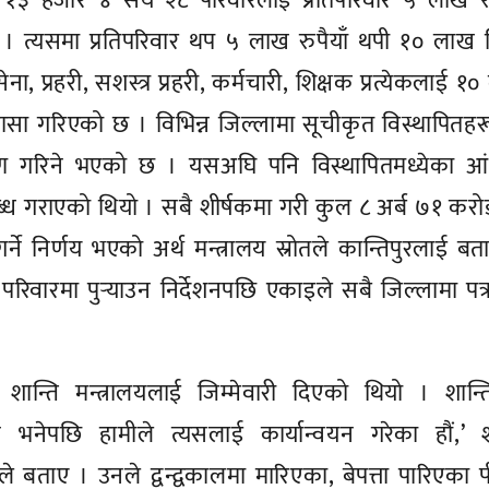
 १३ हजार ४ सय २८ परिवारलाई प्रतिपरिवार ५ लाख रुप
त्यसमा प्रतिपरिवार थप ५ लाख रुपैयाँ थपी १० लाख द
ना, प्रहरी, सशस्त्र प्रहरी, कर्मचारी, शिक्षक प्रत्येकलाई १
िकासा गरिएको छ । विभिन्न जिल्लामा सूचीकृत विस्थापितह
रण गरिने भएको छ । यसअघि पनि विस्थापितमध्येका आ
ध गराएको थियो । सबै शीर्षकमा गरी कुल ८ अर्ब ७१ कर
ने निर्णय भएको अर्थ मन्त्रालय स्रोतले कान्तिपुरलाई बत
रिवारमा पुर्‍याउन निर्देशनपछि एकाइले सबै जिल्लामा पत्
 शान्ति मन्त्रालयलाई जिम्मेवारी दिएको थियो । शान्
भनेपछि हामीले त्यसलाई कार्यान्वयन गरेका हौं,’ शा
ले बताए । उनले द्वन्द्वकालमा मारिएका, बेपत्ता पारिएका 