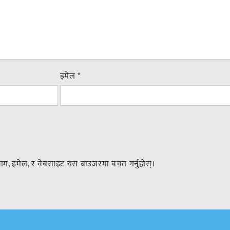
इमेल
*
नाम, इमेल, र वेबसाइट यस ब्राउजरमा बचत गर्नुहोस्।