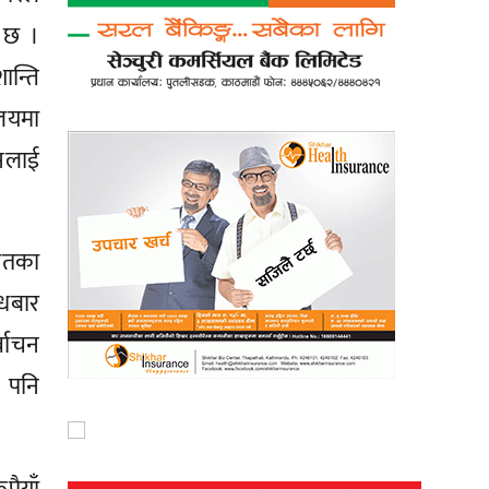
ो छ ।
न्ति
ालयमा
सलाई
हितका
ुधबार
वाचन
ए पनि