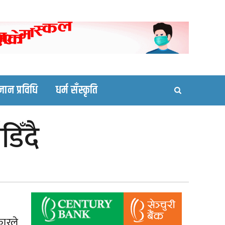
ortal site
्ञान प्रविधि
धर्म सँस्कृति
िँदै
ारले