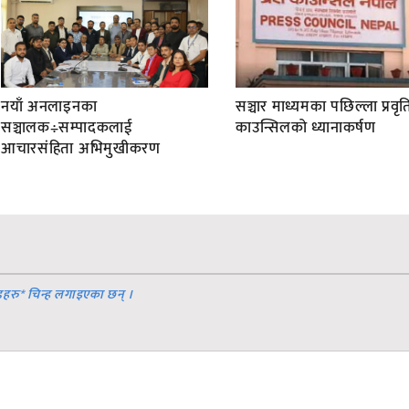
नयाँ अनलाइनका
सञ्चार माध्यमका पछिल्ला प्रवृति
सञ्चालक÷सम्पादकलाई
काउन्सिलको ध्यानाकर्षण
आचारसंहिता अभिमुखीकरण
डहरु
*
चिन्ह लगाइएका छन् ।