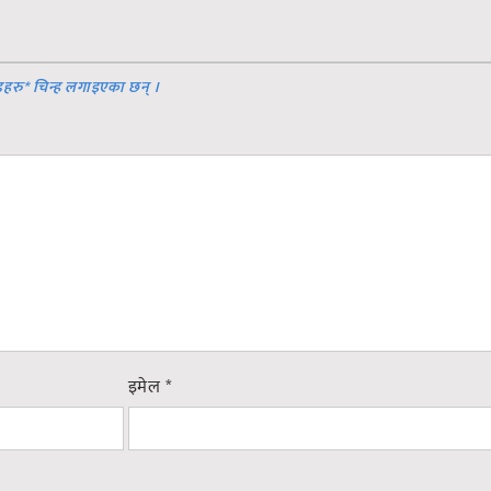
डहरु
*
चिन्ह लगाइएका छन् ।
इमेल
*