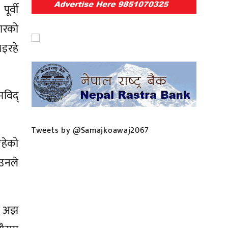
र्वी
सारको
भइरहे
विद्
Tweets by @Samajkoawaj2067
रहेको
 उनले
मा अझ