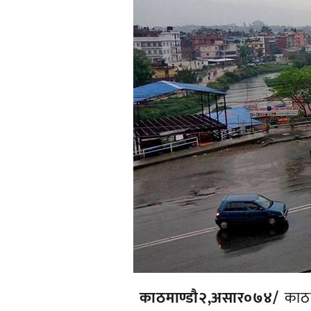
काठमाण्डाै२,असार०७४/
काठमा