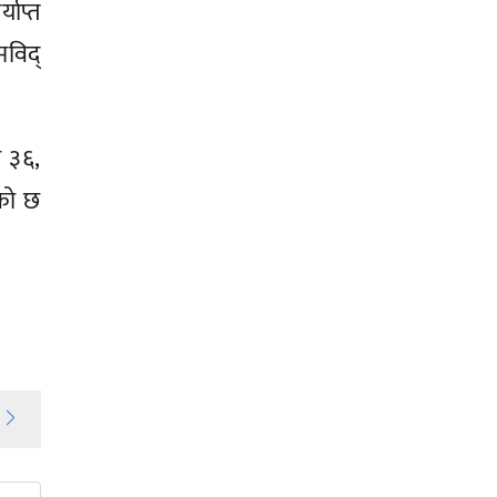
ाप्त
मविद्
 ३६,
एको छ