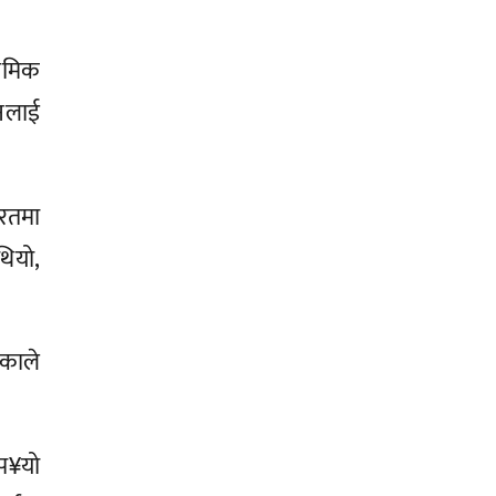
्रमिक
ानलाई
ारतमा
थियो,
ेकाले
 प¥यो