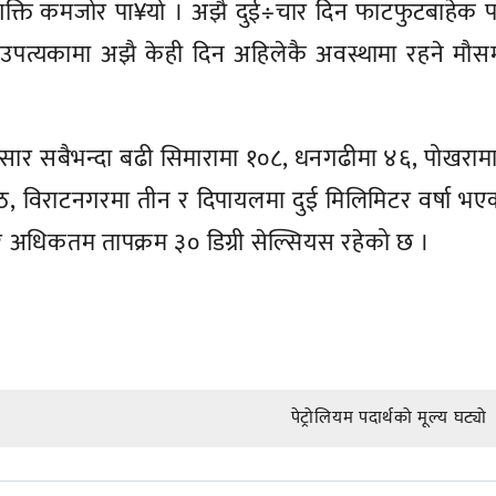
ति कमजोर पा¥यो । अझै दुई÷चार दिन फाटफुटबाहेक पर्य
ँ उपत्यकामा अझै केही दिन अहिलेकै अवस्थामा रहने मौस
ार सबैभन्दा बढी सिमारामा १०८, धनगढीमा ४६, पोखरामा
आठ, विराटनगरमा तीन र दिपायलमा दुई मिलिमिटर वर्षा भ
 अधिकतम तापक्रम ३० डिग्री सेल्सियस रहेको छ ।
पेट्रोलियम पदार्थको मूल्य घट्यो