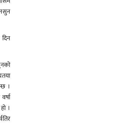
 मौसम
मनसुन
ई दिन
सुनको
्यतया
न्छ ।
वर्षा
हो ।
्वतिर