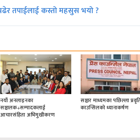
ढेर तपाईलाई कस्तो महसुस भयो ?
नयाँ अनलाइनका
सञ्चार माध्यमका पछिल्ला प्रवृति
सञ्चालक÷सम्पादकलाई
काउन्सिलको ध्यानाकर्षण
आचारसंहिता अभिमुखीकरण