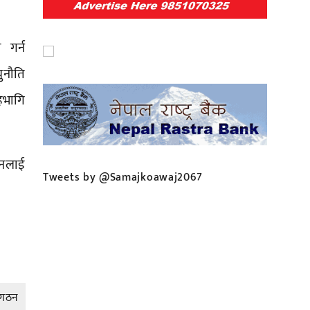
ा गर्न
चुनौति
सहभागि
गठनलाई
Tweets by @Samajkoawaj2067
ि गठन