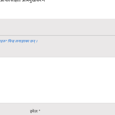
आचारसंहिता अभिमुखीकरण
डहरु
*
चिन्ह लगाइएका छन् ।
इमेल
*