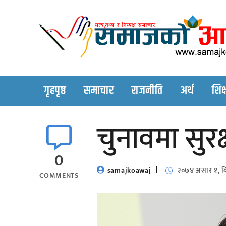
Skip
to
content
गृहपृष्ठ
समाचार
राजनीति
अर्थ
शिक्
चुनावमा सुरक्
0
samajkoawaj
२०७४ असार १, ब
COMMENTS