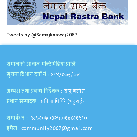
Tweets by @Samajkoawaj2067
समाजकाे आवाज मल्टिमिडिया प्रालि
सुचना विभाग दर्ता नं
: १८४/०७३/७४
अध्यक्ष तथा प्रबन्ध निर्देशक
: राजु बस्नेत
प्रधान सम्पादक
: प्रतिभा घिमिरे (भट्टराई)
सम्पर्क नं
: ९८५१०७०३२५,०१४८११५९०
इमेल
:
community2067@gmail.com