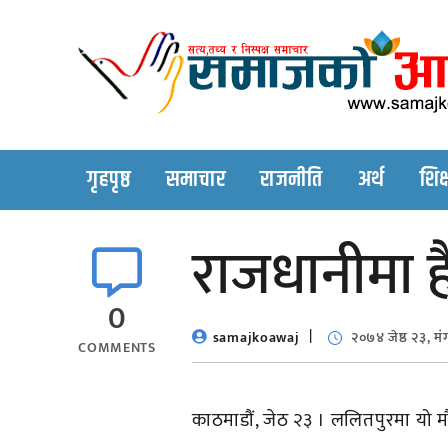
Skip
to
content
गृहपृष्ठ
समाचार
राजनीति
अर्थ
शिक्
राजधानीमा ह
0
samajkoawaj
२०७४ जेष्ठ २३, म
COMMENTS
काठमाडौं, जेठ २३ । ललितपुरमा यो 