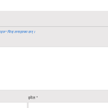
डहरु
*
चिन्ह लगाइएका छन् ।
इमेल
*