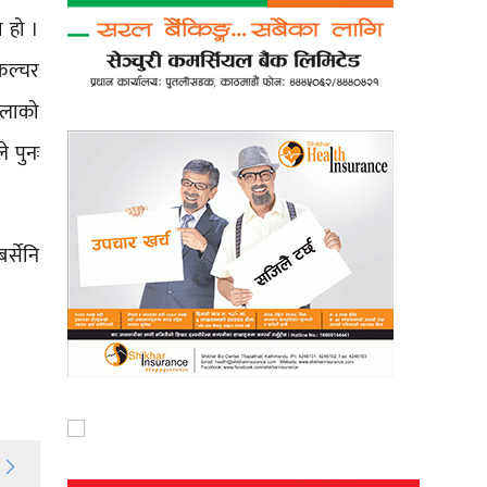
 हो ।
कल्चर
शालाको
े पुनः
्सेनि