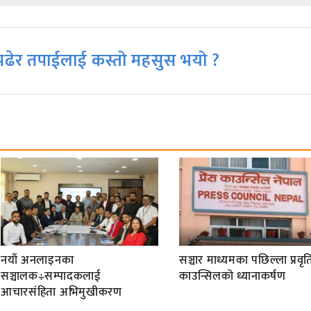
ढेर तपाईलाई कस्तो महसुस भयो ?
नयाँ अनलाइनका
सञ्चार माध्यमका पछिल्ला प्रवृति
सञ्चालक÷सम्पादकलाई
काउन्सिलको ध्यानाकर्षण
आचारसंहिता अभिमुखीकरण