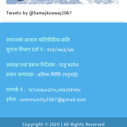
Tweets by @Samajkoawaj2067
समाजकाे आवाज मल्टिमिडिया प्रालि
सुचना विभाग दर्ता नं
: १८४/०७३/७४
अध्यक्ष तथा प्रबन्ध निर्देशक
: राजु बस्नेत
प्रधान सम्पादक
: प्रतिभा घिमिरे (भट्टराई)
सम्पर्क नं
: ९८५१०७०३२५,०१४८११५९०
इमेल
:
community2067@gmail.com
Copyright © 2020 | All Rights Reserved